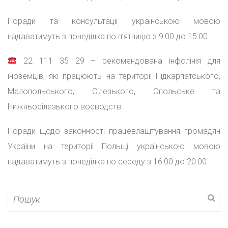
Поради та консультації українською мовою
надаватимуть з понеділка по п’ятницю з 9:00 до 15:00
22 111 35 29 – рекомендована інфолінія для
іноземців, які працюють на території Підкарпатського,
Малопольського, Сілезького, Опольське та
Нижньосілезького воєводств.
Поради щодо законності працевлаштування громадян
України на території Польщі українською мовою
надаватимуть з понеділка по середу з 16:00 до 20:00
Search
for: