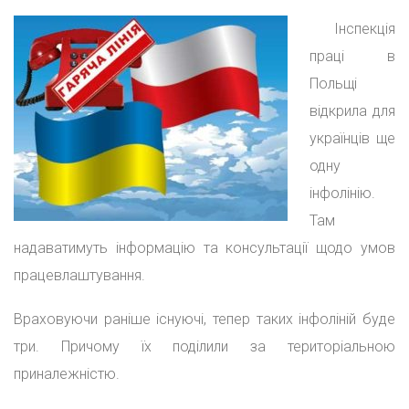
Інспекція
праці в
Польщі
відкрила для
українців ще
одну
інфолінію.
Там
надаватимуть інформацію та консультації щодо умов
працевлаштування.
Враховуючи раніше існуючі, тепер таких інфоліній буде
три. Причому їх поділили за територіальною
приналежністю.