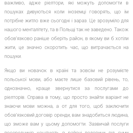
важливо, адже ріелтори, які можуть допомогти в
пошуках дивуються коли іноземці говорять, що їм
потрібне житло вже сьогодні і зараз. Це зрозуміло для
нашого менталітету, та в Польщі так не заведено. Також
обов’язково раніше оберіть район, в якому ви б хотіли
жити, це значно скоротить час, що витрачається на
пошуки.
Якщо ви новачок в країні та зовсім не розумієте
польської мови, або маєте лише базовий рівень, то,
однозначно, краще звернутися за послугами до
ріелторів. Справа в тому, що просто знайти варіант не
знаючи мови можна, а от для того, щоб заключити
обов’язковий договір оренди, вам знадобиться людина,
що зможе вам у цьому допомогти. Зазвичай послуги
посередників коштують в районі половини від суми