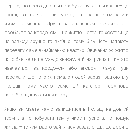
Перше, що необхідно для перебування в іншій країні – це
гроші, навіть якщо ви турист, та прагнете витратити
якомога менше. Друга за значенням важлива річ,
особливо за кордоном – це житло. Готелі та хостели це
не завжди зручно та вигідно, тому більшість надають
перевагу саме винайманню квартир. Звичайно ж, житло
потрібне не лише мандрівникам, а й, наприклад, тим хто
навчається за кордоном або згодом планує туди
переїхати. До того ж, немало людей зараз працюють у
Польщі, тому часто саме цій категорії терміново
потрібно відшукати квартиру.
Якщо ви маєте намір залишитися в Польщі на довгий
термін, а не побувати там у якості туриста, то пошук
житла – те чим варто зайнятися заздалегідь. Це досить