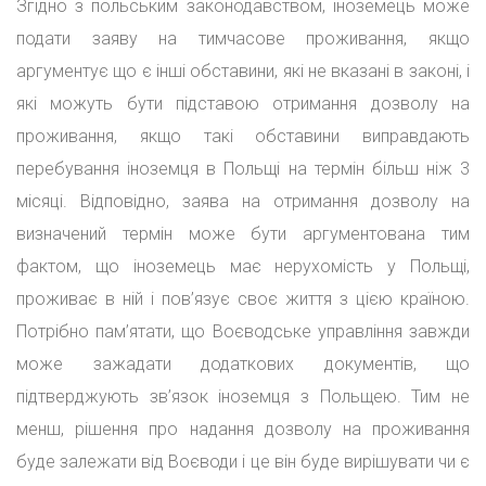
Згідно з польським законодавством, іноземець може
подати заяву на тимчасове проживання, якщо
аргументує що є інші обставини, які не вказані в законі, і
які можуть бути підставою отримання дозволу на
проживання, якщо такі обставини виправдають
перебування іноземця в Польщі на термін більш ніж 3
місяці. Відповідно, заява на отримання дозволу на
визначений термін може бути аргументована тим
фактом, що іноземець має нерухомість у Польщі,
проживає в ній і пов’язує своє життя з цією країною.
Потрібно пам’ятати, що Воєводське управління завжди
може зажадати додаткових документів, що
підтверджують зв’язок іноземця з Польщею. Тим не
менш, рішення про надання дозволу на проживання
буде залежати від Воєводи і це він буде вирішувати чи є