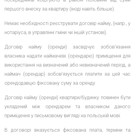
першого внеску за квартиру (іноді навіть більше).
Немає необхідності реєструвати договір найму, (напр., у
нотаріуса, в управлінні гміни чи іншій установі).
Договір найму (оренди) засвідчує зобов’язання
власника надати наймачеві (орендарю) приміщення для
використання на визначений або невизначений період, а
наймач (орендар) зобов’язується платити за цей час
орендодавцю фіксовану суму за оренду.
Договір найму (оренди) квартири/будинку повинен бути
укладений між орендарем та власником даного
приміщення у письмовому вигляді на польській мові.
В договорі вказується фіксована плата, терміни та