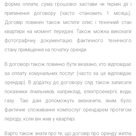
форма оплати, сума грошової застави чи термін дії і
припинення договору (часто становить 1 місяць).
Договір повинен також містити опис і технічний стан
квартири на момент передачі. Також можна виконати
фотографічну документацію фактичного технічного
стану приміщення на початку оренди.
В договорі також повинно бути вказано, хто відповідає
за оплату комунальних послуг (часто за це відповідає
орендар). В додатку до договору слід також записати
показники лічильників, наприклад, електроенергії, води,
газу. Такі дані допоможуть визначити, яким було
фактичне споживання компослуг орендарем протягом
періоду, коли він жив у квартирі.
Варто також знати про те, що договір про оренду житла