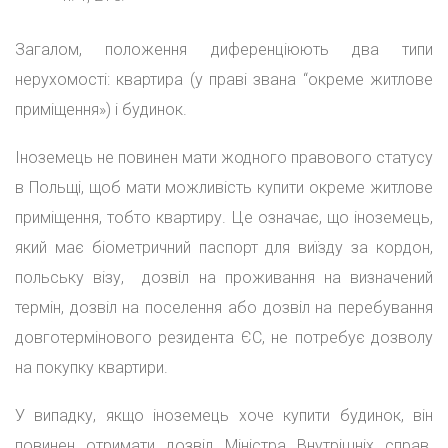
Загалом, положення диференціюють два типи
нерухомості: квартира (у праві звана “окреме житлове
приміщення») і будинок.
Іноземець не повинен мати жодного правового статусу
в Польщі, щоб мати можливість купити окреме житлове
приміщення, тобто квартиру. Це означає, що іноземець,
який має біометричний паспорт для виїзду за кордон,
польську візу, дозвіл на проживання на визначений
термін, дозвіл на поселення або дозвіл на перебування
довготермінового резидента ЄС, не потребує дозволу
на покупку квартири.
У випадку, якщо іноземець хоче купити будинок, він
повинен отримати дозвіл Міністра Внутрішніх справ.