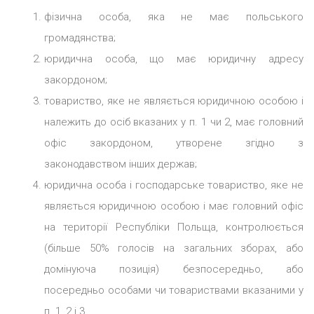
фізична особа, яка не має польського
громадянства;
юридична особа, що має юридичну адресу
закордоном;
товариство, яке не являється юридичною особою і
належить до осіб вказаних у п. 1 чи 2, має головний
офіс закордоном, утворене згідно з
законодавством інших держав;
юридична особа і господарське товариство, яке не
являється юридичною особою і має головний офіс
на території Республіки Польща, контролюється
(більше 50% голосів на загальних зборах, або
домінуюча позиція) безпосередньо, або
посередньо особами чи товариствами вказаними у
п. 1, 2 і 3.