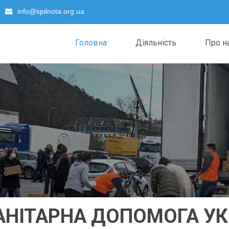
info@spilnota.org.ua
Головна
Діяльність
Про н
НІТАРНА ДОПОМОГА УК