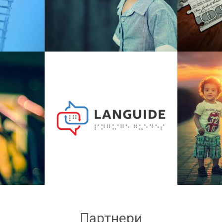
LanGuide – Language guides
for a good start
Партнери