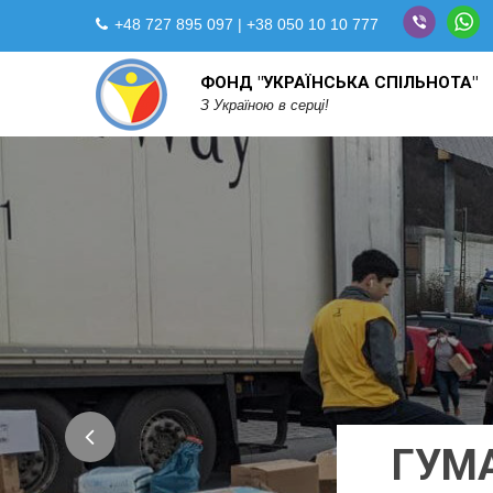
+48 727 895 097
|
+38 050 10 10 777
ФОНД "УКРАЇНСЬКА СПІЛЬНОТА"
З Україною в серці!
ГУМА